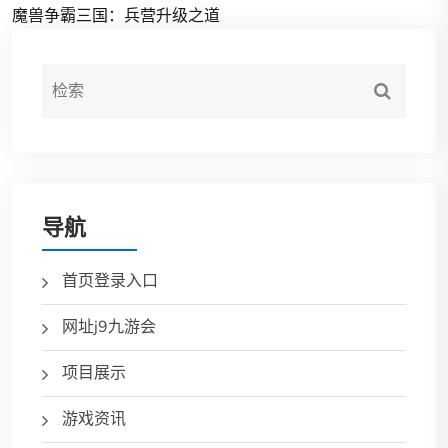
魔兽争霸三国：兵营升级之道
导航
首页登录入口
网址j9九游会
项目展示
游戏资讯