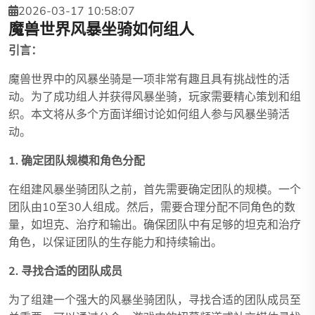
2026-03-17 10:58:07
魔兽世界风暴坐骑如何组人
引言：
魔兽世界中的风暴坐骑是一项非常有趣且具有挑战性的活
动。为了成功组人并获得风暴坐骑，玩家需要精心策划和组
织。本文将从多个方面详细讨论如何组人参与风暴坐骑活
动。
1. 确定团队规模和角色分配
在组建风暴坐骑团队之前，首先需要确定团队的规模。一个
团队由10至30人组成。然后，需要合理分配不同角色的数
量，如坦克、治疗和输出。确保团队中有足够的坦克和治疗
角色，以保证团队的生存能力和持续输出。
2. 寻找合适的团队成员
为了组建一个强大的风暴坐骑团队，寻找合适的团队成员至