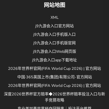
网站地图
XML
j9九游会入口官方网站
j9九游会入口手机版入口
j9九游会入口手机版官网
j9九游会入口Web网页版
j9九游会入口app下载地址
2026年世界杯官网(FIFA World Cup 2026) | 官方网站
中国·365英国上市(集团)有限公司-官方网站
2026年世界杯官网(FIFA World Cup 2026) | 官方网站
深度2026世界杯官方赔率◆2026世界杯赔率投注入口与新
手竞猜攻略
专业美加墨世界杯夺冠赔率｜投注平台推荐