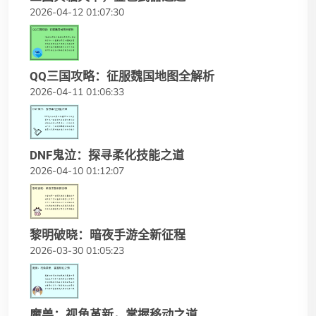
2026-04-12 01:07:30
QQ三国攻略：征服魏国地图全解析
2026-04-11 01:06:33
DNF鬼泣：探寻柔化技能之道
2026-04-10 01:12:07
黎明破晓：暗夜手游全新征程
2026-03-30 01:05:23
魔兽：视角革新，掌握移动之道