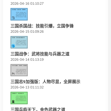
2026-04-16 01:10:27
三国杀国战：技能引爆，立国争锋
2026-04-15 01:09:26
三国战争：武将技能与兵器之道
2026-04-14 01:13:19
三国志9加强版：人物尽显，全屏展示
2026-04-13 01:11:32
三国兵临天下，金色武器之道