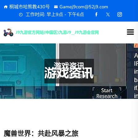
桐城市哈熊教430号
Gamej9com@52j9.com
工作时间: 早上9点 - 下午6点
游戏资讯
首页
游戏资讯
魔兽世界：共赴风暴之旅